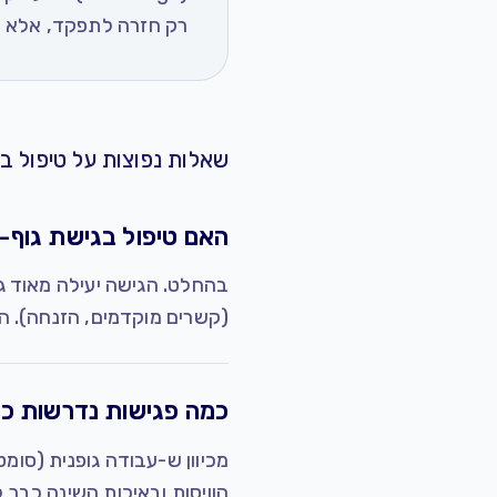
רק חזרה לתפקד, אלא חז
שאלות נפוצות על טיפול בג
האם טיפול בגישת גוף-
בהחלט. הגישה יעילה מאוד גם
(קשרים מוקדמים, הזנחה). הי
כמה פגישות נדרשות כד
מכיוון ש-עבודה גופנית (סומ
הוויסות ובאיכות השינה כבר לאחר 5-10 פגישות. התהליך העמוק של שינוי דפוסי התגובה הגופניים