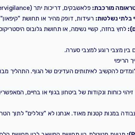
ראומה מורכבת
:
פלאשבקים, דריכות יתר (Hypervigilance) או סיוטים.
 בלתי נשלטות:
רעידות, דופק מהיר או תחושת "קיפאון" ב
):
לחץ בחזה, קשיי נשימה, או תחושת
גלובוס היסטריקוס 
בין מצבי רוגע למצבי סערה.
 הריפוי
לומדים להקשיב לאיתותים העדינים של הגוף. התהליך מב
זיהוי כוחות ונקודות של ביטחון בגוף או בחיים, המאפש
ודה במנות קטנות מאוד. אנחנו לא "צוללים" לתוך הטרא
תנועת מטוטלת בין תחושת המשאב לבין תחושת הלח