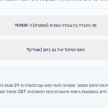
מה ההבדל בין עבודה גופנית (סומטית) ל-EMDR?
האם הטיפול יעיל גם בזום (אונליין)?
, הוא פסיכותרפיסט מוסמ
בטראומה, חרדה ומשברי חיים באמ