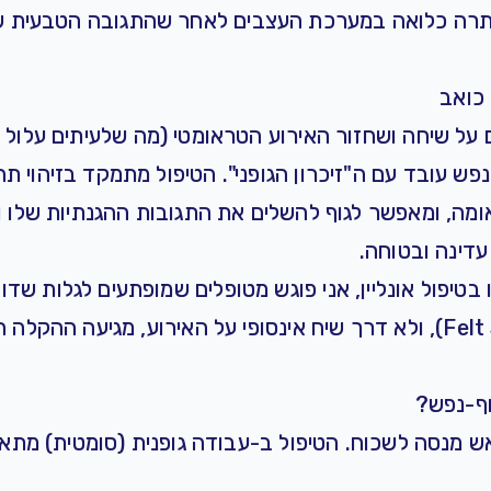
רה כלואה במערכת העצבים לאחר שהתגובה הטבעית של
כואב
ם על שיחה ושחזור האירוע הטראומטי (מה שלעיתים עלול 
פש עובד עם ה"זיכרון הגופני". הטיפול מתמקד בזיהוי תח
אומה, ומאפשר לגוף להשלים את התגובות ההגנתיות שלו 
דינה ובטוחה.
 ב
טיפול אונליין
, אני פוגש מטופלים שמופתעים לגלות שד
לתחושות הגוף (ה-Felt Sense), ולא דרך שיח אינסופי על האירוע, מגיע
וף-נפש?
ש מנסה לשכוח. הטיפול ב-עבודה גופנית (סומטית) מתא