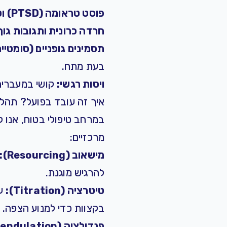
פוסט טראומה (PTSD) ו
ט
חרדה כרונית
ותגובות גוף
תסמינים גופניים (סומטיים
בעת מתח.
ויסות רגשי:
קושי במעברים 
איך זה עובד בפועל? תהליך
במרחב טיפולי בטוח, אנו 
מרכזיים:
מישאוב (Resourcing):
להרגיש מוגנת.
טיטרציה (Titration):
עב
בקצוות כדי למנוע הצפה.
פנדולציה (Pendulation):