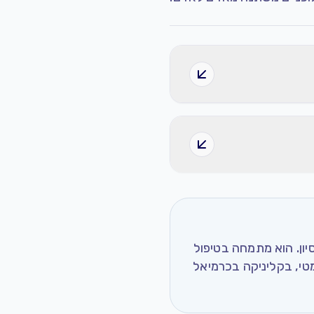
ך ומומחה לגוף-נפש עם למעלה מ-21 שנות ניסיון. הוא מתמחה בטיפול
צעות גישות אינטגרטיביות המשלבות CBT וטיפול סומטי, בקליניקה בכרמיאל