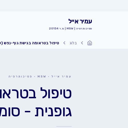
עמיר אייל
פסיכותרפיה | MSW | מ.ר 20154
בלוג
טיפול בטראומה בגישת גוף-נפש (ע
עמוד הבית
עמיר אייל · MSW · פסיכותרפיה
טיפול בטראו
גופנית - סומ